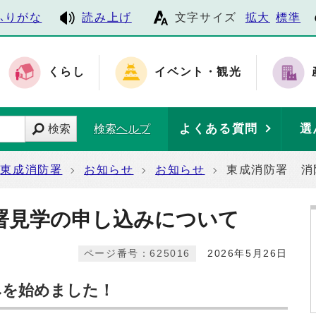
ふりがな
読み上げ
文字サイズ
拡大
標準
くらし
イベント・観光
よくある質問
選
検索
検索ヘルプ
東成消防署
お知らせ
お知らせ
東成消防署 消
署見学の申し込みについて
ページ番号：625016
2026年5月26日
みを始めました！