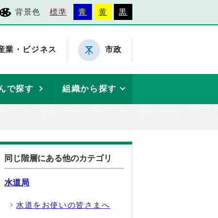
背景色
標準
青
黄
黒
産業・ビジネス
市政
んで探す
組織から探す
同じ階層にある他のカテゴリ
水道局
水道をお使いの皆さまへ