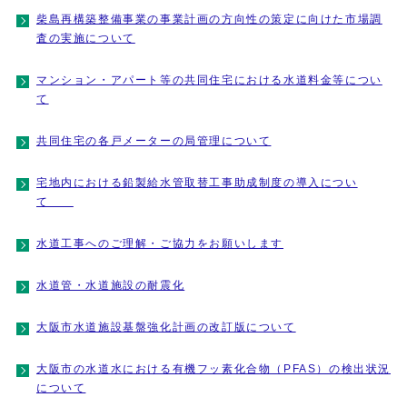
柴島再構築整備事業の事業計画の方向性の策定に向けた市場調
査の実施について
マンション・アパート等の共同住宅における水道料金等につい
て
共同住宅の各戸メーターの局管理について
宅地内における鉛製給水管取替工事助成制度の導入につい
て
水道工事へのご理解・ご協力をお願いします
水道管・水道施設の耐震化
大阪市水道施設基盤強化計画の改訂版について
大阪市の水道水における有機フッ素化合物（PFAS）の検出状況
について