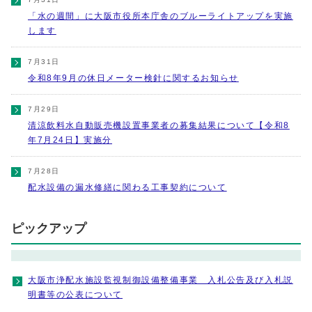
「水の週間」に大阪市役所本庁舎のブルーライトアップを実施
します
7月31日
令和8年9月の休日メーター検針に関するお知らせ
7月29日
清涼飲料水自動販売機設置事業者の募集結果について【令和8
年7月24日】実施分
7月28日
配水設備の漏水修繕に関わる工事契約について
ピックアップ
大阪市浄配水施設監視制御設備整備事業 入札公告及び入札説
明書等の公表について