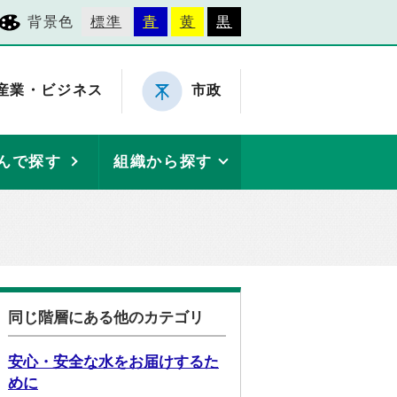
背景色
標準
青
黄
黒
産業・ビジネス
市政
んで探す
組織から探す
同じ階層にある他のカテゴリ
安心・安全な水をお届けするた
めに