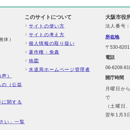
このサイトについて
大阪市役
サイトの使い方
法人番号：6
サイトの考え方
所在地
中無休）
個人情報の取り扱い
〒530-82
著作権・免責
電話
地図
06-6208-
水道局ホームページ管理者
の声）
開庁時間
もの（公益
月曜日から
で
等に関する
（土曜日、
翌年1月3
さい」一覧