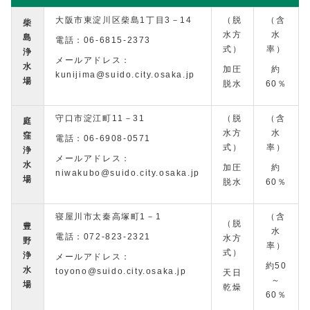
大阪市東淀川区柴島1丁目3－14
（脱
（含
柴
水方
水
島
電話：06-6815-2373
式）
率）
浄
メールアドレス：
水
加圧
約
kunijima@suido.city.osaka.jp
場
脱水
60％
守口市淀江町11－31
（脱
（含
庭
水方
水
窪
電話：06-6908-0571
式）
率）
浄
メールアドレス：
水
加圧
約
niwakubo@suido.city.osaka.jp
場
脱水
60％
寝屋川市太秦高塚町1－1
（含
（脱
豊
水
電話：072-823-2321
水方
野
率）
式）
浄
メールアドレス：
約50
水
toyono@suido.city.osaka.jp
天日
～
場
乾燥
60％