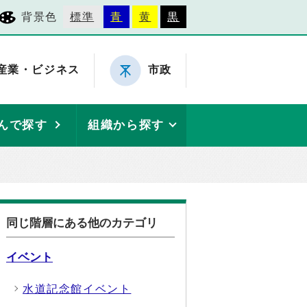
背景色
標準
青
黄
黒
産業・ビジネス
市政
んで探す
組織から探す
同じ階層にある他のカテゴリ
イベント
水道記念館イベント