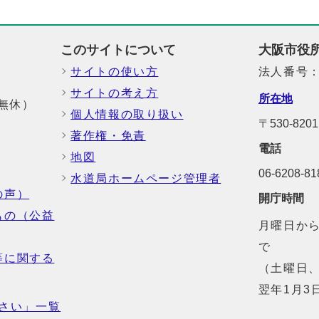
このサイトについて
大阪市役
サイトの使い方
法人番号：6
サイトの考え方
所在地
中無休）
個人情報の取り扱い
〒530-82
著作権・免責
電話
地図
06-6208-
水道局ホームページ管理者
の声）
開庁時間
もの（公益
月曜日から
で
等に関する
（土曜日、
翌年1月3
さい」一覧