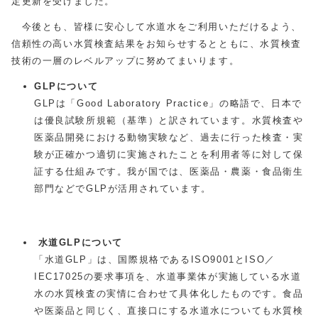
定更新を受けました。
今後とも、皆様に安心して水道水をご利用いただけるよう、
信頼性の高い水質検査結果をお知らせするとともに、水質検査
技術の一層のレベルアップに努めてまいります。
GLP
について
GLPは「Good Laboratory Practice」の略語で、日本で
は優良試験所規範（基準）と訳されています。水質検査や
医薬品開発における動物実験など、過去に行った検査・実
験が正確かつ適切に実施されたことを利用者等に対して保
証する仕組みです。我が国では、医薬品・農薬・食品衛生
部門などでGLPが活用されています。
水道GLPについて
「水道GLP」は、国際規格であるISO9001とISO／
IEC17025の要求事項を、水道事業体が実施している水道
水の水質検査の実情に合わせて具体化したものです。食品
や医薬品と同じく、直接口にする水道水についても水質検