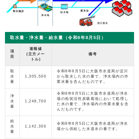
取水量・浄水量・給水量（令和8年8月5日）
速報値
項
(立方メー
備考
目
トル)
取
令和8年8月5日に大阪市水道局が淀川
水
1,305,500
から取水した水の量で、浄水場内の作
量
業水量を含んだものです。
令和8年8月5日に大阪市水道局が浄水
浄
場の粒状活性炭吸着池において処理し
水
1,248,700
た水の量で、浄水場内の作業水量を含
量
んだものです。
給
令和8年8月5日に大阪市水道局が浄水
水
1,142,300
場から供給した水道水の量です。
量