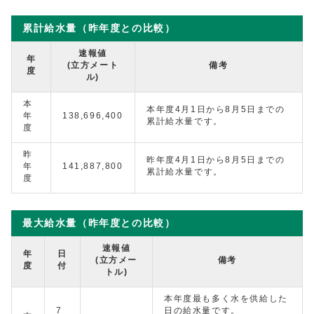
累計給水量（昨年度との比較）
速報値
年
(立方メート
備考
度
ル)
本
本年度4月1日から8月5日までの
年
138,696,400
累計給水量です。
度
昨
昨年度4月1日から8月5日までの
年
141,887,800
累計給水量です。
度
最大給水量（昨年度との比較）
速報値
年
日
(立方メー
備考
度
付
トル)
本年度最も多く水を供給した
7
日の給水量です。