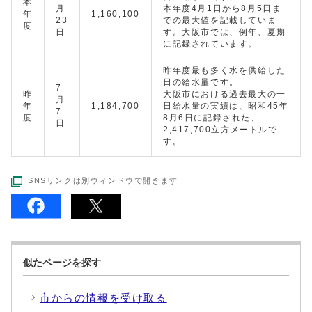
本
月
本年度4月1日から8月5日ま
年
1,160,100
23
での最大値を記載していま
度
日
す。大阪市では、例年、夏期
に記録されています。
昨年度最も多く水を供給した
日の給水量です。
7
昨
大阪市における過去最大の一
月
年
1,184,700
日給水量の実績は、昭和45年
7
度
8月6日に記録された、
日
2,417,700立方メートルで
す。
SNSリンクは別ウィンドウで開きます
似たページを探す
市からの情報を受け取る