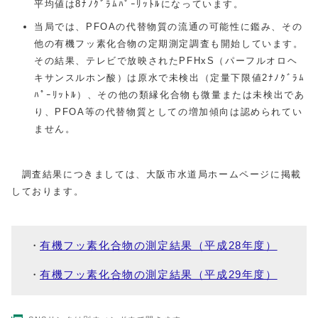
平均値は8ﾅﾉｸﾞﾗﾑﾊﾟｰﾘｯﾄﾙになっています。
当局では、PFOAの代替物質の流通の可能性に鑑み、その
他の有機フッ素化合物の定期測定調査も開始しています。
その結果、テレビで放映されたPFHxS（パーフルオロヘ
キサンスルホン酸）は原水で未検出（定量下限値2ﾅﾉｸﾞﾗﾑ
ﾊﾟｰﾘｯﾄﾙ）、その他の類縁化合物も微量または未検出であ
り、PFOA等の代替物質としての増加傾向は認められてい
ません。
調査結果につきましては、大阪市水道局ホームページに掲載
しております。
有機フッ素化合物の測定結果（平成28年度）
有機フッ素化合物の測定結果（平成29年度）