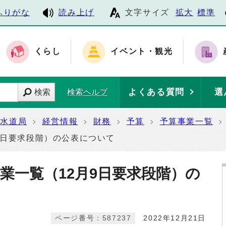
ふりがな
読み上げ
文字サイズ
拡大
標準
くらし
イベント・観光
よくある質問
選
検索
検索ヘルプ
水道局
経営情報
財務
予算
予算事業一覧
9日要求段階）の公表について
業一覧（12月9日要求段階）の
ページ番号：587237
2022年12月21日