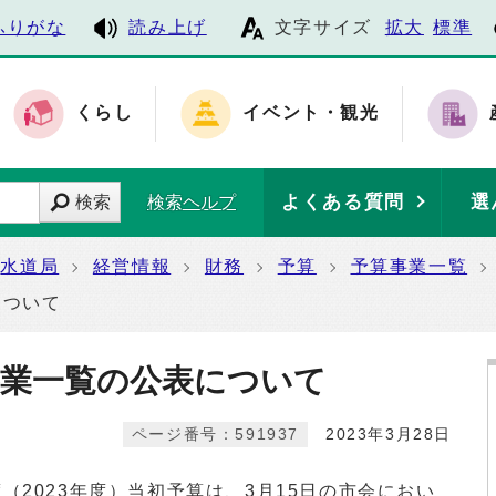
ふりがな
読み上げ
文字サイズ
拡大
標準
くらし
イベント・観光
よくある質問
選
検索
検索ヘルプ
水道局
経営情報
財務
予算
予算事業一覧
について
事業一覧の公表について
ページ番号：591937
2023年3月28日
2023年度）当初予算は、3月15日の市会におい