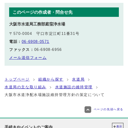
このページの作成者・問合せ先
大阪市水道局工務部庭窪浄水場
〒570-0004 守口市淀江町11番31号
電話：
06-6908-0571
ファックス：
06-6908-6956
メール送信フォーム
トップページ
組織から探す
水道局
水道局の主な取り組み
水道施設の維持管理
大阪市水道浄配水場施設維持管理方針の策定について
ページの先頭へ戻る
手続きやイベントのご案内
表示