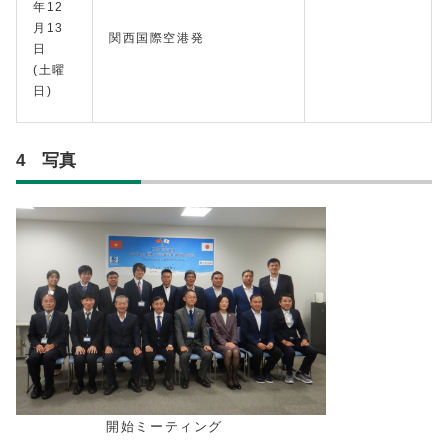
年12
月13
関西国際空港発
日
(土曜
日)
4 写真
開始ミーティング