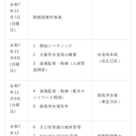
令和7
年12
月7日
関西国際空港着
(日曜
日)
令和7
1 開始ミーティング
年12
2 大阪市水道局の概要
水道局本局
月8日
（住之江区）
3 遠隔監視・制御（人材育
(月曜
成関係）
日)
令和7
4 遠隔監視・制御（配水ネ
年12
柴島浄水場
ットワーク関係）
月9日
（東淀川区）
(火曜
5 柴島浄水場見学
日)
令和7
6 大口径管路の維持管理
年12