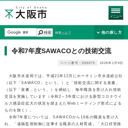
メニュー
検索
他の探し方
検索ヘルプ
令和7年度SAWACOとの技術交流
ページ番号：669878
2026年1月9日
大阪市水道局では、平成21年12月にホーチミン市水道総公社
（以下「SAWACO」という。）と「技術交流に関する覚書」
（以下「覚書」という。）を締結し、毎年職員を受け入れ技術
交流を実施しています（令和2～3年度における新型コロナウイ
ルス感染症拡大の状況を踏まえたWebミーティング形式による
ものを除く）。
令和7年度については、SAWACOから10名の職員を受け入
れ、「遠隔監視制御に従事する職員の人材育成」「大口径管路