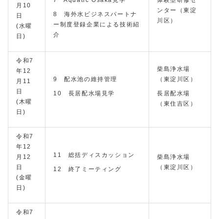
7 Aquatic Osaka見学
体験型研修セ
月10
ンター（東淀
8 海外水ビジネスパートナ
日
川区）
ー制度登録企業による技術紹
(水曜
介
日)
令和7
柴島浄水場
年12
9 配水池の維持管理
（東淀川区）
月11
日
10 長居配水場見学
長居配水場
(木曜
（東住吉区）
日)
令和7
年12
11 総括ディスカッション
月12
柴島浄水場
日
（東淀川区）
12 終了ミーティング
(金曜
日)
令和7