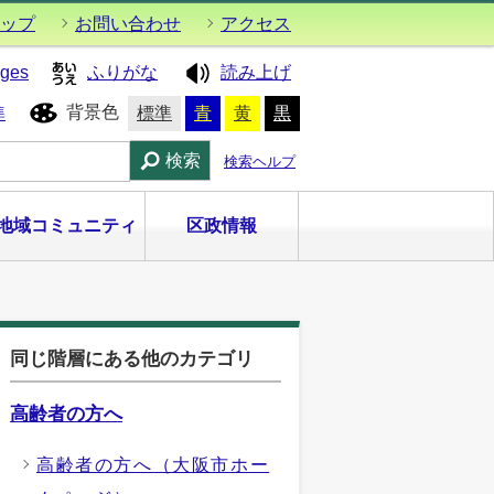
ップ
お問い合わせ
アクセス
ages
ふりがな
読み上げ
背景色
準
標準
青
黄
黒
検索
検索ヘルプ
地域コミュニティ
区政情報
同じ階層にある他のカテゴリ
高齢者の方へ
高齢者の方へ（大阪市ホー