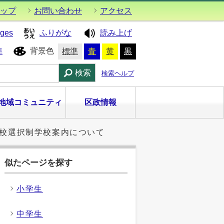
ップ
お問い合わせ
アクセス
ages
ふりがな
読み上げ
背景色
準
標準
青
黄
黒
検索
検索ヘルプ
地域コミュニティ
区政情報
学校選択制学校案内について
似たページを探す
小学生
中学生