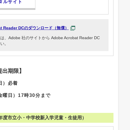
タルサイト
obat Reader DCのダウンロード（無償）
be 社のサイトから Adobe Acrobat Reader DC
さい。
提出期限】
日）必着
金曜日）17時30分まで
年度市立小・中学校新入学児童・生徒用）