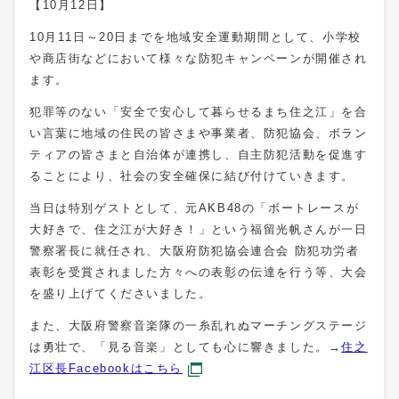
【10月12日】
10月11日～20日までを地域安全運動期間として、小学校
や商店街などにおいて様々な防犯キャンペーンが開催され
ます。
犯罪等のない「安全で安心して暮らせるまち住之江」を合
い言葉に地域の住民の皆さまや事業者、防犯協会、ボラン
ティアの皆さまと自治体が連携し、自主防犯活動を促進す
ることにより、社会の安全確保に結び付けていきます。
当日は特別ゲストとして、元AKB48の「ボートレースが
大好きで、住之江が大好き！」という福留光帆さんが一日
警察署長に就任され、大阪府防犯協会連合会 防犯功労者
表彰を受賞されました方々への表彰の伝達を行う等、大会
を盛り上げてくださいました。
また、大阪府警察音楽隊の一糸乱れぬマーチングステージ
は勇壮で、「見る音楽」としても心に響きました。→
住之
江区長Facebookはこちら