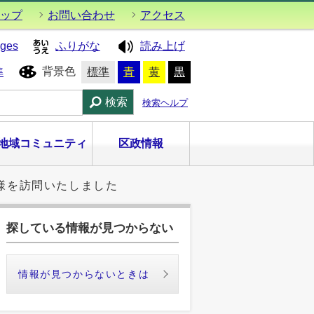
ップ
お問い合わせ
アクセス
ages
ふりがな
読み上げ
背景色
準
標準
青
黄
黒
検索
検索ヘルプ
地域コミュニティ
区政情報
様を訪問いたしました
探している情報が見つからない
情報が見つからないときは