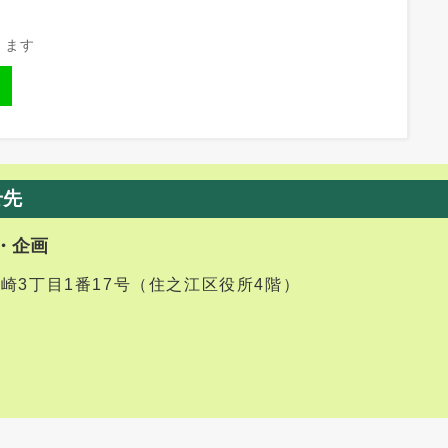
きます
せ先
・企画
御崎3丁目1番17号（住之江区役所4階）