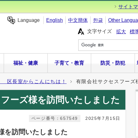
サイトマ
Language
English
中文簡体
한글
Other Langu
文字サイズ
拡大
標
福祉・健康
子育て・教育
防災・防犯
 区長室からこんにちは！
有限会社サクセスフーズ
スフーズ様を訪問いたしました
ページ番号：657549
2025年7月15日
様を訪問いたしました