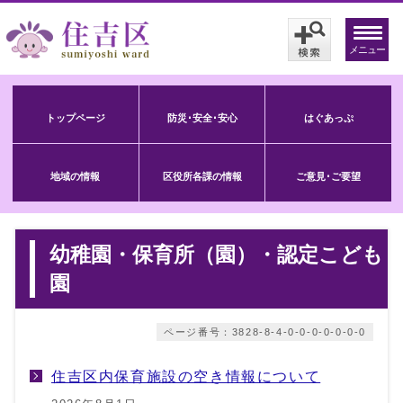
メニュー
トップページ
防災･安全･安心
はぐあっぷ
地域の情報
区役所各課の情報
ご意見･ご要望
幼稚園・保育所（園）・認定こども
園
ページ番号：3828-8-4-0-0-0-0-0-0-0
住吉区内保育施設の空き情報について