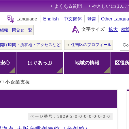
よくある質問
やさしいにほんご
Language
English
中文簡体
한글
Other Langu
文字サイズ
拡大
標
組織・問合せ一覧
開庁時間・所在地・アクセスなど
住吉区のプロフィール
･安心
はぐあっぷ
地域の情報
区役
中小企業支援
ページ番号：3829-2-0-0-0-0-0-0-0-0