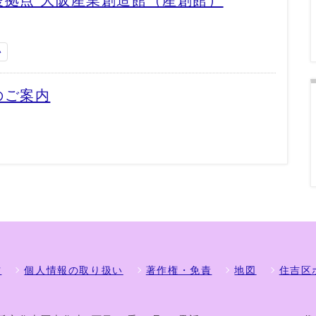
援拠点 大阪産業創造館（産創館）
い
のご案内
方
個人情報の取り扱い
著作権・免責
地図
住吉区