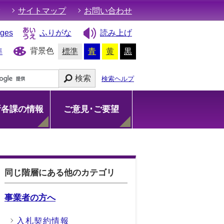
サイトマップ
お問い合わせ
ages
ふりがな
読み上げ
背景色
準
標準
青
黄
黒
検索
検索ヘルプ
所各課の情報
ご意見･ご要望
同じ階層にある他のカテゴリ
事業者の方へ
入札契約情報