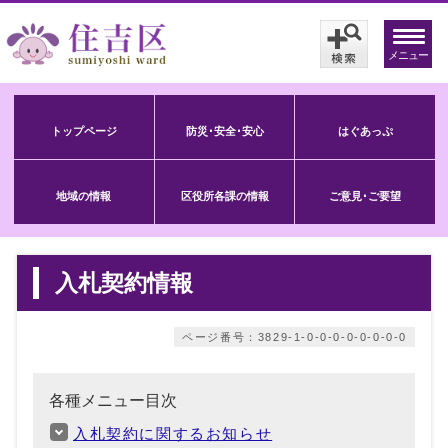
メニュー
トップページ
防災･安全･安心
はぐあっぷ
地域の情報
区役所各課の情報
ご意見･ご要望
入札契約情報
ページ番号：3829-1-0-0-0-0-0-0-0-0
各種メニュー目次
入札契約に関するお知らせ