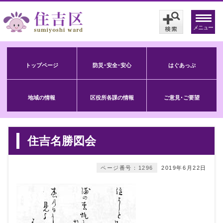
メニュー
トップページ
防災･安全･安心
はぐあっぷ
地域の情報
区役所各課の情報
ご意見･ご要望
住吉名勝図会
ページ番号：1296
2019年6月22日