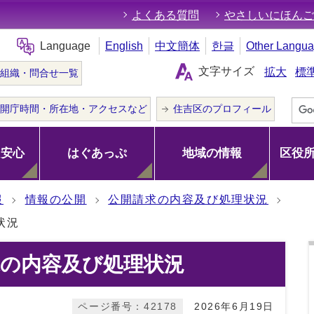
よくある質問
やさしいにほんご
Language
English
中文簡体
한글
Other Langu
文字サイズ
拡大
標
組織・問合せ一覧
開庁時間・所在地・アクセスなど
住吉区のプロフィール
･安心
はぐあっぷ
地域の情報
区役
報
情報の公開
公開請求の内容及び処理状況
状況
求の内容及び処理状況
ページ番号：42178
2026年6月19日