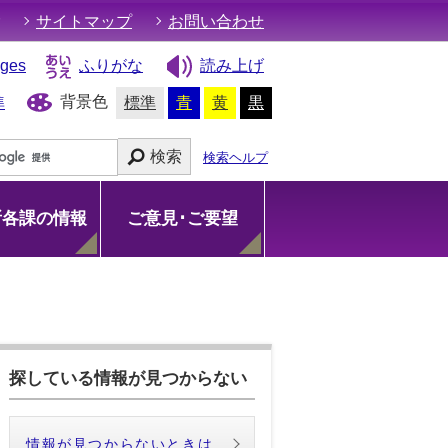
サイトマップ
お問い合わせ
ages
ふりがな
読み上げ
背景色
準
標準
青
黄
黒
検索
検索ヘルプ
所各課の情報
ご意見･ご要望
探している情報が見つからない
情報が見つからないときは