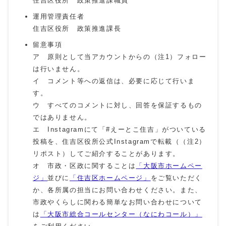
住吉区役所 政策推進課職員
運用管理責任者
住吉区役所 政策推進課長
留意事項
ア 原則として当アカウントからの（注1）フォロー
は行いません。
イ コメント等への返信は、必要に応じて行いま
す。
ウ すべてのコメントに対し、回答を保証するもの
ではありません。
エ Instagramにて「#えーとこ住吉」がついている
投稿を、住吉区役所公式Instagramで転載（（注2）
リポスト）してご紹介することがあります。
オ 市政・区政に関することは
「大阪市ホームペー
ジ」
並びに
「住吉区ホームページ」
をご覧いただく
か、各所属の担当にお問い合わせください。また、
市政やくらしに関わる簡単なお問い合わせについて
は
「大阪市総合コールセンター（なにわコール）」