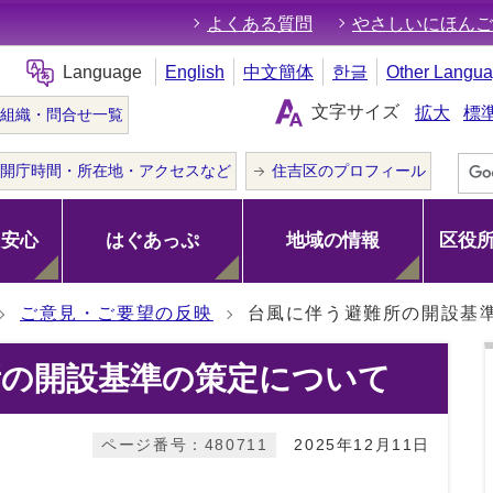
よくある質問
やさしいにほんご
Language
English
中文簡体
한글
Other Langu
文字サイズ
拡大
標
組織・問合せ一覧
開庁時間・所在地・アクセスなど
住吉区のプロフィール
･安心
はぐあっぷ
地域の情報
区役
ご意見・ご要望の反映
台風に伴う避難所の開設基
所の開設基準の策定について
ページ番号：480711
2025年12月11日