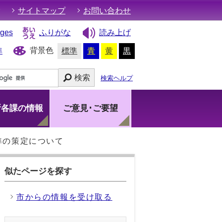
サイトマップ
お問い合わせ
ages
ふりがな
読み上げ
背景色
準
標準
青
黄
黒
検索
検索ヘルプ
所各課の情報
ご意見･ご要望
準の策定について
似たページを探す
市からの情報を受け取る