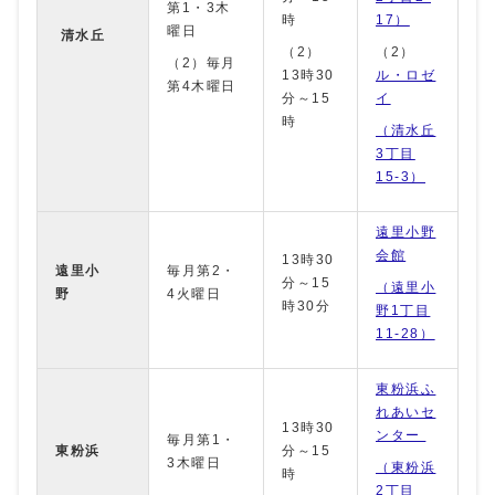
第1・3木
時
17）
曜日
清水丘
（2）
（2）
（2）毎月
13時30
ル・ロゼ
第4木曜日
分～15
イ
時
（清水丘
3丁目
15-3）
遠里小野
会館
13時30
遠里小
毎月第2・
分～15
（遠里小
野
4火曜日
時30分
野1丁目
11-28）
東粉浜ふ
れあいセ
13時30
ンター
毎月第1・
東粉浜
分～15
3木曜日
（東粉浜
時
2丁目