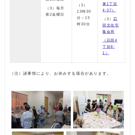
東1丁目
（3）
（3）毎月
4-37）
13時30
第2金曜日
分～15
（3）
苅
時30分
田北住宅
集会所
（苅田4
丁目8-
1）
（注）諸事情により、お休みする場合があります。