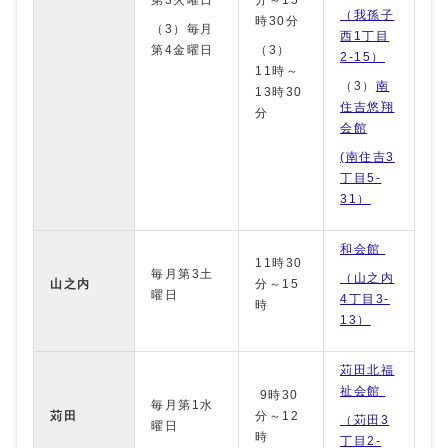
第3火曜日
分～15
（我孫子
時30分
（3）毎月
西1丁目
第4金曜日
（3）
2-15）
11時～
（3）
南
13時30
住吉悠翔
分
会館
(南住吉3
丁目5-
31）
和会館
11時30
毎月第3土
（山之内
山之内
分～15
曜日
4丁目3-
時
13）
苅田北福
祉会館
9時30
毎月第1水
苅田
分～12
（苅田3
曜日
時
丁目2-