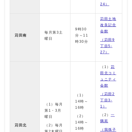
24）
苅田土地
改良記念
9時30
会館
毎月第3土
苅田南
分～11
曜日
（苅田9
時30分
丁目5-
27）
（1）
苅
田北コミ
ュニティ
会館
（苅田2
（1）
丁目3-
14時～
（1）毎月
1）
16時
第1・3月
（2）
一
（2）
曜日
隅苑
14時～
苅田北
（2）毎月
16時
（我孫子
第2木曜日