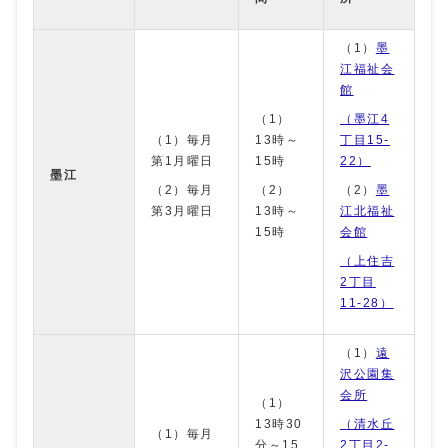
（1）
墨
江福祉会
館
（1）
（墨江4
（1）毎月
13時～
丁目15-
第1月曜日
15時
22）
墨江
（2）毎月
（2）
（2）
墨
第3月曜日
13時～
江北福祉
15時
会館
（上住吉
2丁目
11-28）
（1）
遠
沢公園集
会所
（1）
13時30
（清水丘
（1）毎月
分～15
2丁目2-