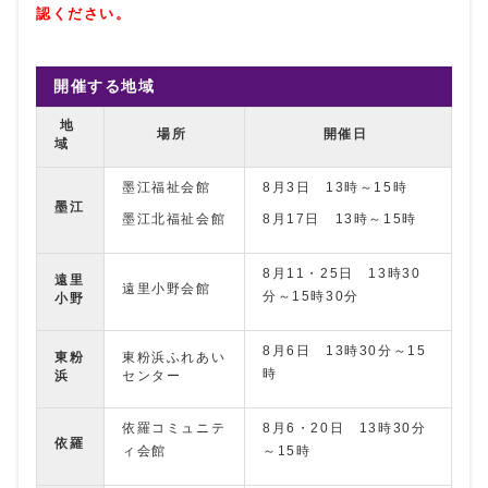
認ください。
開催する地域
地
場所
開催日
域
墨江福祉会館
8月3日 13時～15時
墨江
墨江北福祉会館
8月17日 13時～15時
8月11・25日 13時30
遠里
遠里小野会館
分～15時30分
小野
8月6日 13時30分～15
東粉
東粉浜ふれあい
時
浜
センター
依羅コミュニテ
8月6・20日 13時30分
依羅
ィ会館
～15時