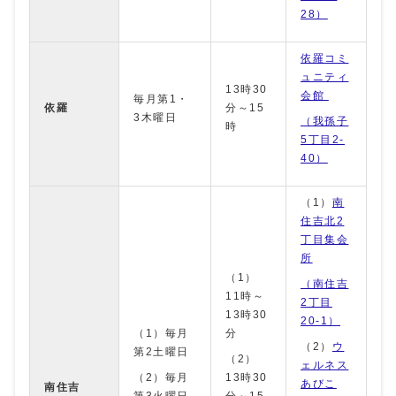
28）
依羅コミ
ュニティ
13時30
会館
毎月第1・
依羅
分～15
3木曜日
（我孫子
時
5丁目2-
40）
（1）
南
住吉北2
丁目集会
所
（1）
（南住吉
11時～
2丁目
13時30
20-1）
（1）毎月
分
（2）
ウ
第2土曜日
（2）
ェルネス
（2）毎月
13時30
あびこ
南住吉