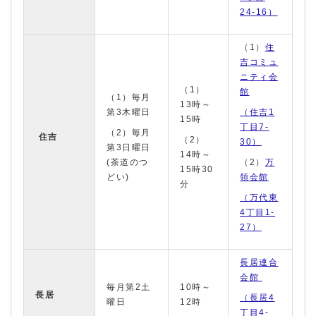
24-16）
（1）
住
吉コミュ
ニティ会
（1）
館
（1）毎月
13時～
第3木曜日
（住吉1
15時
丁目7-
（2）毎月
住吉
（2）
30）
第3日曜日
14時～
(茶道のつ
（2）
万
15時30
どい)
領会館
分
（万代東
4丁目1-
27）
長居連合
会館
毎月第2土
10時～
長居
（長居4
曜日
12時
丁目4-