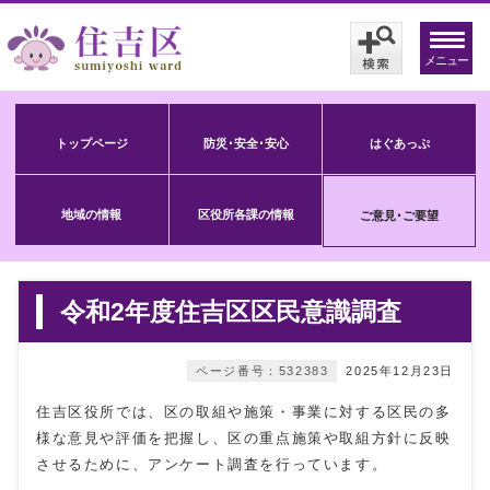
メニュー
トップページ
防災･安全･安心
はぐあっぷ
地域の情報
区役所各課の情報
ご意見･ご要望
令和2年度住吉区区民意識調査
ページ番号：532383
2025年12月23日
住吉区役所では、区の取組や施策・事業に対する区民の多
様な意見や評価を把握し、区の重点施策や取組方針に反映
させるために、アンケート調査を行っています。