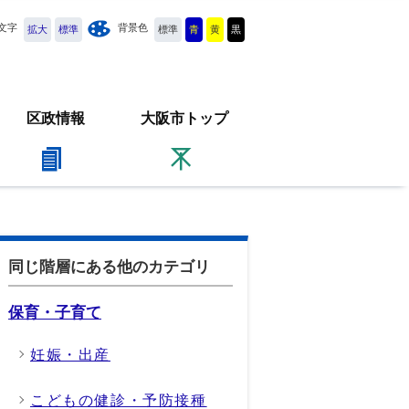
文字
背景色
拡大
標準
標準
青
黄
黒
区政情報
大阪市トップ
同じ階層にある他のカテゴリ
保育・子育て
妊娠・出産
こどもの健診・予防接種