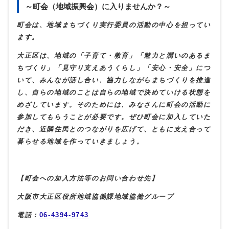
～町会（地域振興会）に入りませんか？～
町会は、地域まちづくり実行委員の活動の中心を担ってい
ます。
大正区は、地域の「子育て・教育」「魅力と潤いのあるま
ちづくり」「見守り支えあうくらし」「安心・安全」につ
いて、みんなが話し合い、協力しながらまちづくりを推進
し、自らの地域のことは自らの地域で決めていける状態を
めざしています。そのためには、みなさんに町会の活動に
参加してもらうことが必要です。ぜひ町会に加入していた
だき、近隣住民とのつながりを広げて、ともに支え合って
暮らせる地域を作っていきましょう。
【町会への加入方法等のお問い合わせ先】
大阪市大正区役所地域協働課地域協働グループ
電話：
06-4394-9743