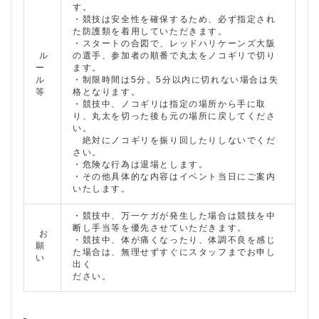
す。
・競技は安全性を確保するため、必ず指定され
た防護類を着用していただきます。
・スタートの合図で、レッドハリケーンズ大阪
ル
の選手、参加者の順番で丸太をノコギリで切り
ー
ます。
ル
・制限時間は5分。5分以内に切れない場合は失
等
格となります。
・競技中、ノコギリは指定の場所から手に取
り、丸太を切った後も元の場所に戻してくださ
い。
絶対にノコギリを振り回したりしないでくだ
さい。
・危険な行為は退場とします。
・その他具体的な内容はイベント当日にご案内
いたします。
・競技中、万一ケガが発生した場合は競技を中
断し手当等を優先させていただきます。
お
・競技中、体が痛くなったり、体調不良を感じ
願
た場合は、無理せずすぐにスタッフまでお申し
い
出く
ださい。