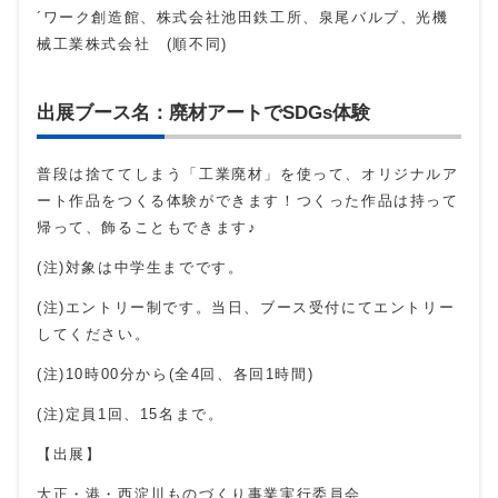
´ワーク創造館、株式会社池田鉄工所、泉尾バルブ、光機
械工業株式会社 (順不同)
出展ブース名：廃材アートでSDGs体験
普段は捨ててしまう「工業廃材」を使って、オリジナルア
ート作品をつくる体験ができます！つくった作品は持って
帰って、飾ることもできます♪
(注)対象は中学生までです。
(注)エントリー制です。当日、ブース受付にてエントリー
してください。
(注)10時00分から(全4回、各回1時間)
(注)定員1回、15名まで。
【出展】
大正・港・西淀川ものづくり事業実行委員会