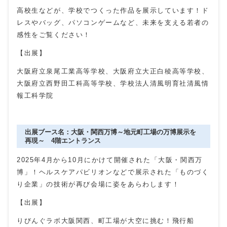
高校生などが、学校でつくった作品を展示しています！ド
レスやバッグ、パソコンゲームなど、未来を支える若者の
感性をご覧ください！
【出展】
大阪府立泉尾工業高等学校、大阪府立大正白稜高等学校、
大阪府立西野田工科高等学校、学校法人清風明育社清風情
報工科学院
出展ブース名：大阪・関西万博～地元町工場の万博展示を
再現～ 4階エントランス
2025年4月から10月にかけて開催された「大阪・関西万
博」！ヘルスケアパビリオンなどで展示された「ものづく
り企業」の技術が再び会場に姿をあらわします！
【出展】
りびんぐラボ大阪関西、町工場が大空に挑む！飛行船