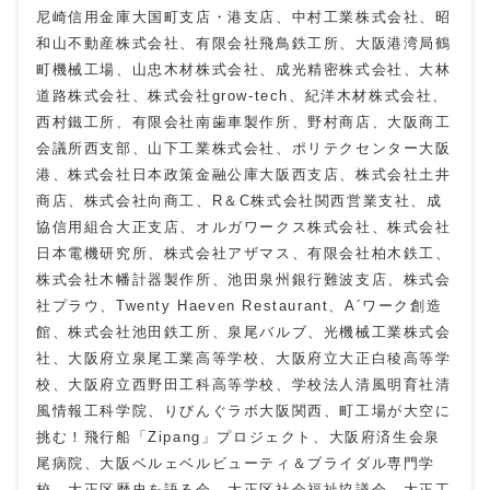
尼崎信用金庫大国町支店・港支店、中村工業株式会社、昭
和山不動産株式会社、有限会社飛鳥鉄工所、大阪港湾局鶴
町機械工場、山忠木材株式会社、成光精密株式会社、大林
道路株式会社、株式会社grow-tech、紀洋木材株式会社、
西村鐵工所、有限会社南歯車製作所、野村商店、大阪商工
会議所西支部、山下工業株式会社、ポリテクセンター大阪
港、株式会社日本政策金融公庫大阪西支店、株式会社土井
商店、株式会社向商工、R＆C株式会社関西営業支社、成
協信用組合大正支店、オルガワークス株式会社、株式会社
日本電機研究所、株式会社アザマス、有限会社柏木鉄工、
株式会社木幡計器製作所、池田泉州銀行難波支店、株式会
社プラウ、Twenty Haeven Restaurant、A´ワーク創造
館、株式会社池田鉄工所、泉尾バルブ、光機械工業株式会
社、大阪府立泉尾工業高等学校、大阪府立大正白稜高等学
校、大阪府立西野田工科高等学校、学校法人清風明育社清
風情報工科学院、りびんぐラボ大阪関西、町工場が大空に
挑む！飛行船「Zipang」プロジェクト、大阪府済生会泉
尾病院、大阪ベルェベルビューティ＆ブライダル専門学
校、大正区歴史を語る会、大正区社会福祉協議会、大正工