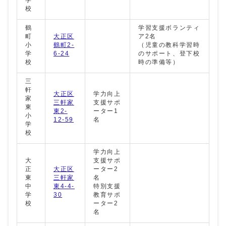
校
鶴
学習支援ボランティ
町
大正区
ア2名
小
鶴町2-
（児童の教科学習時
学
6-24
のサポート、登下校
校
時の準備等）
三
軒
大正区
学力向上
家
三軒家
支援サポ
東
東2-
ーター1
小
12-59
名
学
校
学力向上
大
支援サポ
正
大正区
ーター2
東
三軒家
名
中
東4-4-
特別支援
学
30
教育サポ
校
ーター2
名