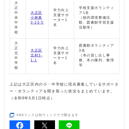
大
正
学校支援ボランティ
学力向上
中
大正区
ア1名
支援サポ
央
小林東
（校内環境整備活
ーター1
中
3-23-5
動、図書館学習支援
名
学
活動等）
校
大
図書館ボランティア
正
学力向上
大正区
3名
北
支援サポ
北村3-
（本の貸し出し事
中
ーター1
1-1
務、本の陳列、整理
学
名
等
校
上記は大正区内の小・中学校に現在募集しているサポータ
ー・ボランティアを聞き取った状況をまとめています。
（令和8年6月1日時点）
SNSリンクは別ウィンドウで開きます