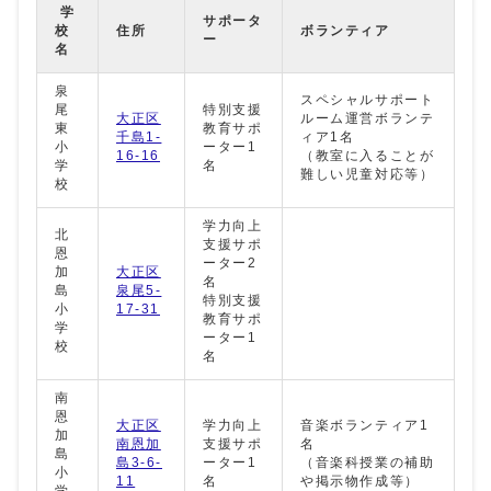
学
サポータ
校
住所
ボランティア
ー
名
泉
スペシャルサポート
尾
特別支援
大正区
ルーム運営ボランテ
東
教育サポ
千島1-
ィア1名
小
ーター1
16-16
（教室に入ることが
学
名
難しい児童対応等）
校
学力向上
北
支援サポ
恩
ーター2
加
大正区
名
島
泉尾5-
特別支援
小
17-31
教育サポ
学
ーター1
校
名
南
恩
大正区
学力向上
音楽ボランティア1
加
南恩加
支援サポ
名
島
島3-6-
ーター1
（音楽科授業の補助
小
11
名
や掲示物作成等）
学