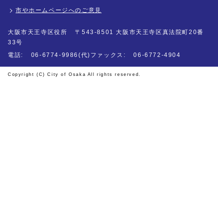
市やホームページへのご意見
大阪市天王寺区役所
〒543-8501 大阪市天王寺区真法院町20番
33号
電話:
06-6774-9986(代)
ファックス:
06-6772-4904
Copyright (C) City of Osaka All rights reserved.