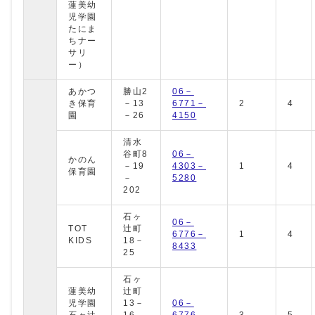
蓮美幼
児学園
たにま
ちナー
サリ
ー）
あかつ
勝山2
06－
き保育
－13
6771－
2
4
園
－26
4150
清水
谷町8
06－
かのん
－19
4303－
1
4
保育園
－
5280
202
石ヶ
06－
TOT
辻町
6776－
1
4
KIDS
18－
8433
25
石ヶ
蓮美幼
辻町
児学園
13－
06－
石ヶ辻
16
6776－
3
5