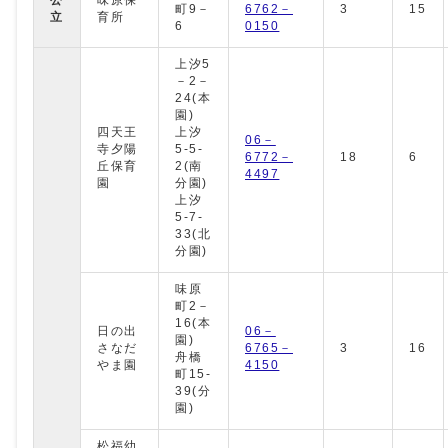
町9－
6762－
3
15
立
育所
6
0150
上汐5
－2－
24(本
園)
四天王
上汐
06－
寺夕陽
5-5-
6772－
18
6
丘保育
2(南
4497
園
分園)
上汐
5-7-
33(北
分園)
味原
町2－
16(本
日の出
06－
園)
さなだ
6765－
3
16
舟橋
やま園
4150
町15-
39(分
園)
松福幼