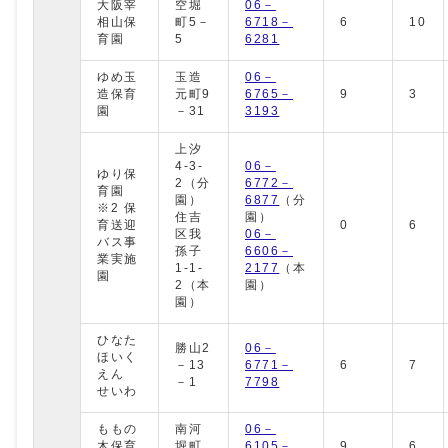
大阪宰
空堀
06－
相山保
町5－
6718－
6
10
育園
5
6281
ゆめ玉
玉造
06－
造保育
元町9
6765－
9
3
園
－31
3193
上汐
4-3-
06－
ゆり保
2（分
6772－
育園
園）
6877
（分
※2 保
住吉
園）
育送迎
0
6
区我
06－
バス事
孫子
6606－
業実施
1-1-
2177
（本
園
2（本
園）
園）
ひなた
勝山2
06－
ほいく
－13
6771－
6
7
えん
－1
7798
せいわ
ももの
南河
06－
木保育
堀町
6105－
9
6