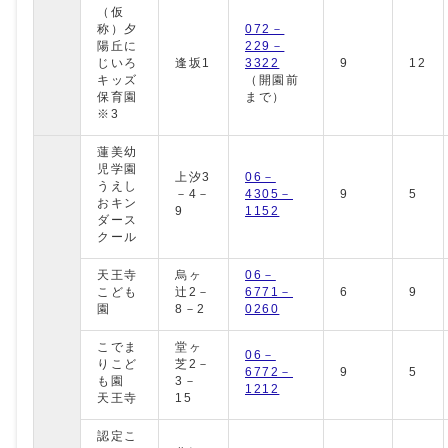
（仮
称）夕
072－
陽丘に
229－
じいろ
逢坂1
3322
9
12
キッズ
（開園前
保育園
まで）
※3
蓮美幼
児学園
上汐3
06－
うえし
－4－
4305－
9
5
おキン
9
1152
ダース
クール
天王寺
烏ヶ
06－
こども
辻2－
6771－
6
9
園
8－2
0260
こでま
堂ヶ
06－
りこど
芝2－
6772－
9
5
も園
3－
1212
天王寺
15
認定こ