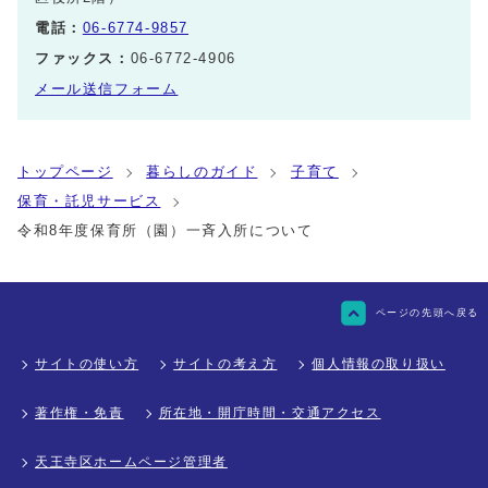
電話：
06-6774-9857
ファックス：
06-6772-4906
メール送信フォーム
トップページ
暮らしのガイド
子育て
保育・託児サービス
令和8年度保育所（園）一斉入所について
ページの先頭へ戻る
サイトの使い方
サイトの考え方
個人情報の取り扱い
著作権・免責
所在地・開庁時間・交通アクセス
天王寺区ホームページ管理者