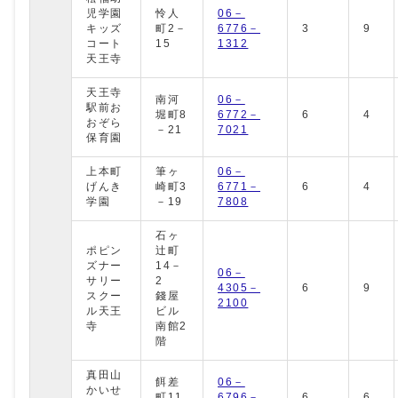
児学園
怜人
06－
キッズ
町2－
6776－
3
9
コート
15
1312
天王寺
天王寺
南河
06－
駅前お
堀町8
6772－
6
4
おぞら
－21
7021
保育園
上本町
筆ヶ
06－
げんき
崎町3
6771－
6
4
学園
－19
7808
石ヶ
ポピン
辻町
ズナー
14－
06－
サリー
2
4305－
6
9
スクー
錢屋
2100
ル天王
ビル
寺
南館2
階
真田山
餌差
06－
かいせ
町11
6796－
6
6