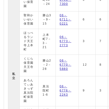
い保育
－24
7300
園
聖和か
勝山3
06－
いせい
－9－
6711－
6
6
保育園
15
0221
ほっぺ
上本
るラン
06－
町7－
ド天王
6773－
3
7
3－
寺上本
2773
21
町
くじら
勝山2
06－
保育園
－2－
6770－
12
8
天王寺
28
5880
園
私
立
あろん
てぃあ
真法
06－
きっず
院町
6776－
9
3
真法院
1-6
2243
町保育
園