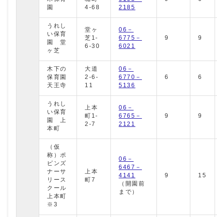
園
4-68
2185
うれし
堂ヶ
06－
い保育
芝1-
6775－
9
9
園 堂
6-30
6021
ヶ芝
木下の
大道
06－
保育園
2-6-
6770－
6
6
天王寺
11
5136
うれし
上本
06－
い保育
町1-
6765－
9
9
園 上
2-7
2121
本町
（仮
称）ポ
06－
ピンズ
6467－
ナーサ
上本
4141
9
15
リース
町7
（開園前
クール
まで）
上本町
※3