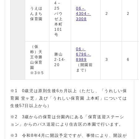
4－
うえほ
25
06－
んまち
パウ
4304－
2
2
保育園
ゼ上
3008
本町
101
号
（仮
06－
称）天
勝山
6796－
王寺勝
2-14-
8989
3
6
山保育
20
（開園前
園
まで）
※3※5
※1 0歳児は原則生後6カ月以上（ただし、「うれしい保
育園 堂ヶ芝」及び「うれしい保育園 上本町」については
生後57日以上から）
※2 3歳からの保育は分園内にある「保育送迎ステーシ
ョン」からのバス送迎により住吉区の本園で行います。
※3 令和8年4月に開設予定ですが、事情により、開設が