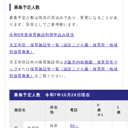
募集予定人数
募集予定人数は現在の見込みであり、変更になることがあ
ります。目安としてご参考願います。
令和8年度保育施設利用申込み状況
天王寺区 保育施設等一覧（認定こども園・保育所・地域
型保育事業）
天王寺区以外の保育施設等は
大阪市内幼稚園・保育所等マ
ップ
または
保育施設等一覧（認定こども園・保育所・地域
型保育事業）
をご覧ください。
募集予定人数 令和7年10月28日現在
0
所在
1
施設名
電話
歳
地
歳
※1
味原
06－
公
味原保