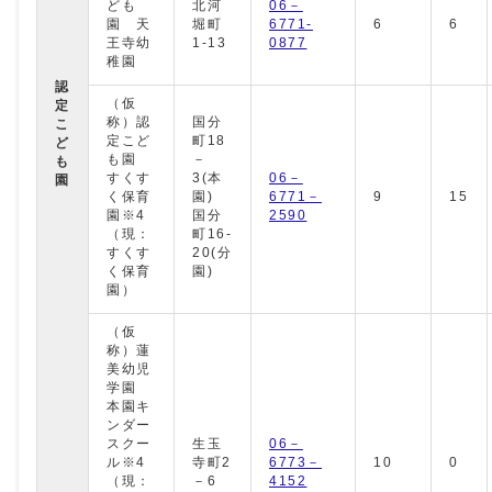
ども
北河
06－
園 天
堀町
6771-
6
6
王寺幼
1-13
0877
稚園
認
（仮
定
称）認
国分
こ
定こど
町18
ど
も園
－
も
すくす
3(本
06－
園
く保育
園)
6771－
9
15
園※4
国分
2590
（現：
町16-
すくす
20(分
く保育
園)
園）
（仮
称）蓮
美幼児
学園
本園キ
ンダー
スクー
生玉
06－
ル※4
寺町2
6773－
10
0
（現：
－6
4152