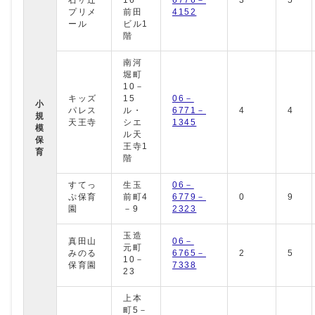
プリメ
前田
4152
ール
ビル1
階
南河
堀町
10－
キッズ
15
06－
小
パレス
ル・
6771－
4
4
規
天王寺
シエ
1345
模
ル天
保
王寺1
育
階
すてっ
生玉
06－
ぷ保育
前町4
6779－
0
9
園
－9
2323
玉造
真田山
06－
元町
みのる
6765－
2
5
10－
保育園
7338
23
上本
町5－