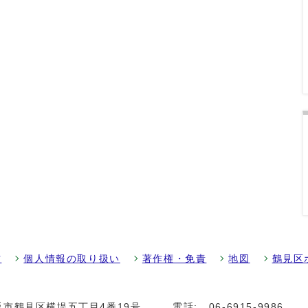
方
個人情報の取り扱い
著作権・免責
地図
鶴見区
大阪市鶴見区横堤五丁目4番19号
電話:
06-6915-9986