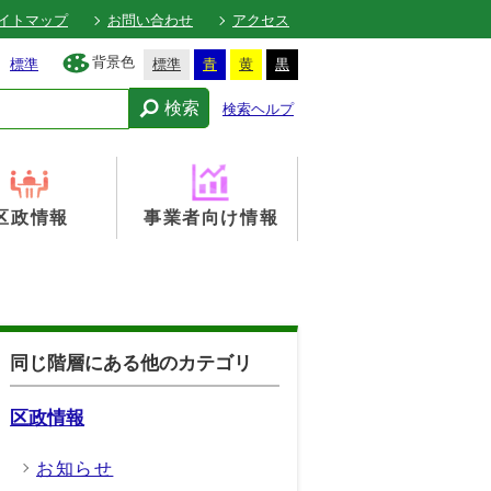
イトマップ
お問い合わせ
アクセス
背景色
標準
標準
青
黄
黒
検索
検索ヘルプ
区政情報
事業者向け情報
同じ階層にある他のカテゴリ
区政情報
お知らせ