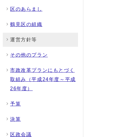
区のあらまし
鶴見区の組織
運営方針等
その他のプラン
市政改革プランにもとづく
取組み（平成24年度～平成
26年度）
予算
決算
区政会議