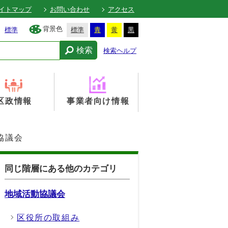
イトマップ
お問い合わせ
アクセス
背景色
標準
標準
青
黄
黒
検索
検索ヘルプ
区政情報
事業者向け情報
協議会
同じ階層にある他のカテゴリ
地域活動協議会
区役所の取組み