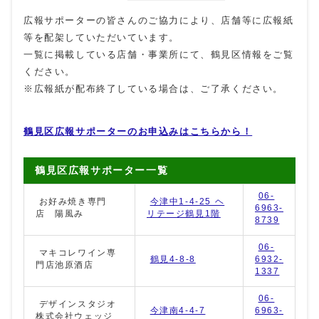
広報サポーターの皆さんのご協力により、店舗等に広報紙
等を配架していただいています。
一覧に掲載している店舗・事業所にて、鶴見区情報をご覧
ください。
※広報紙が配布終了している場合は、ご了承ください。
鶴見区広報サポーターのお申込みはこちらから！
鶴見区広報サポーター一覧
06-
お好み焼き専門
今津中1-4-25 ヘ
6963-
店 陽風み
リテージ鶴見1階
8739
06-
マキコレワイン専
鶴見4-8-8
6932-
門店池原酒店
1337
06-
デザインスタジオ
今津南4-4-7
6963-
株式会社ウェッジ