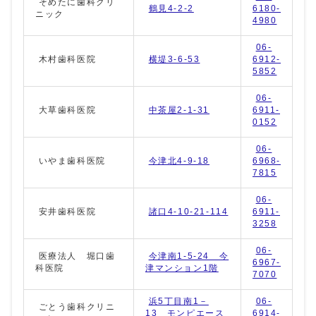
そめたに歯科クリ
鶴見4-2-2
6180-
ニック
4980
06-
木村歯科医院
横堤3-6-53
6912-
5852
06-
大草歯科医院
中茶屋2-1-31
6911-
0152
06-
いやま歯科医院
今津北4-9-18
6968-
7815
06-
安井歯科医院
諸口4-10-21-114
6911-
3258
06-
医療法人 堀口歯
今津南1-5-24 今
6967-
科医院
津マンション1階
7070
浜5丁目南1－
06-
ごとう歯科クリニ
13 モンピエース
6914-