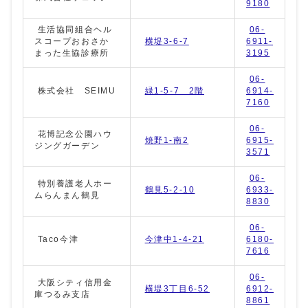
9180
生活協同組合ヘル
06-
スコープおおさか
横堤3-6-7
6911-
まった生協診療所
3195
06-
株式会社 SEIMU
緑1-5-7 2階
6914-
7160
06-
花博記念公園ハウ
焼野1-南2
6915-
ジングガーデン
3571
06-
特別養護老人ホー
鶴見5-2-10
6933-
ムらんまん鶴見
8830
06-
Taco今津
今津中1-4-21
6180-
7616
06-
大阪シティ信用金
横堤3丁目6-52
6912-
庫つるみ支店
8861