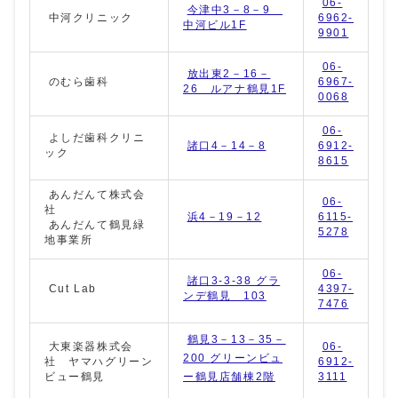
06-
今津中3－8－9
中河クリニック
6962-
中河ビル1F
9901
06-
放出東2－16－
のむら歯科
6967-
26 ルアナ鶴見1F
0068
06-
よしだ歯科クリニ
諸口4－14－8
6912-
ック
8615
あんだんて株式会
06-
社
浜4－19－12
6115-
あんだんて鶴見緑
5278
地事業所
06-
諸口3-3-38 グラ
Cut Lab
4397-
ンデ鶴見 103
7476
鶴見3－13－35－
大東楽器株式会
06-
200
グリーンビュ
社 ヤマハグリーン
6912-
ビュー鶴見
ー鶴見店舗棟2階
3111