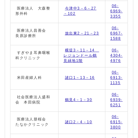
06-
医療法人 大森整
今津中3－6－27
6969-
形外科
－102
3355
06-
医療法人昌善会
放出東2－21－23
6967-
良原診療所
1588
横堤3－11－14
06-
すぎやま耳鼻咽喉
レジョンドール鶴
4304-
科クリニック
見緑地1階
4976
06-
米田産婦人科
諸口1－13－16
6913-
1135
06-
社会医療法人盛和
鶴見4－1－30
6939-
会 本田病院
6251
06-
医療法人朋桜会
諸口2－4－10
6915-
たなかクリニック
3800