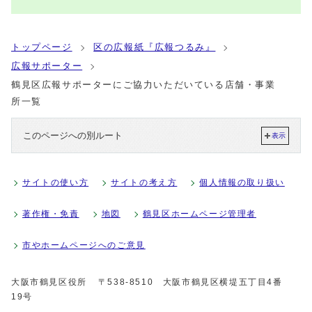
トップページ
区の広報紙『広報つるみ』
広報サポーター
鶴見区広報サポーターにご協力いただいている店舗・事業
所一覧
このページへの別ルート
表示
サイトの使い方
サイトの考え方
個人情報の取り扱い
著作権・免責
地図
鶴見区ホームページ管理者
市やホームページへのご意見
大阪市鶴見区役所
〒538-8510 大阪市鶴見区横堤五丁目4番
19号