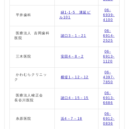
06-
緑1-1-5 溝延ビ
平井歯科
6939-
ル101
4100
06-
医療法人 吉岡歯科
諸口3－1－21
6914-
医院
2525
06-
三木医院
安田4－8－2
6913-
1120
06-
かわむらクリニッ
横堤1－12－12
4397-
ク
7850
06-
医療法人峻正会
諸口4－15－15
6913-
長谷川医院
6686
06-
糸原医院
浜4－7－18
6912-
0836