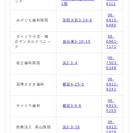
ック
1階
6111
06-
みぞぐち歯科医院
茨田大宮3-16-8
6915-
6480
ダイトウ小児・矯
06-
正デンタルクリニッ
放出東3-10-15
6961-
ク
7171
06-
堤之歯科医院
浜3-3-4
7503-
6348
06-
花博ささき歯科
横堤4-25-5
6912-
8241
06-
サイトウ歯科
横堤3-6-6
6913-
5155
06-
医療法人 高山医院
浜3-3-16
6912-
2829