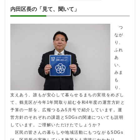
内田区長の「見て、聞いて」
つ
なが
り、
ふれ
あ
い、
みま
も
り、
支えあう、誰もが安心して暮らせるまちの実現をめざし
て、鶴見区が今年1年間取り組む令和4年度の運営方針と
予算の一部を、広報つるみ5月号で紹介しています。運
営方針のそれぞれの課題とSDGsの関連についても説明
しています。ご理解いただけたでしょうか？
区民の皆さんの暮らしや地域活動にもつながるSDGs
は、区役所の実施している施策とも密接にかかわり、