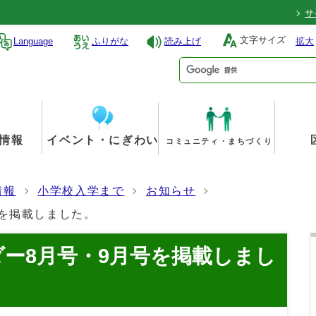
サ
文字サイズ
Language
ふりがな
読み上げ
拡大
情報
イベント・にぎわい
コミュニティ・まちづくり
情報
小学校入学まで
お知らせ
号を掲載しました。
ー8月号・9月号を掲載しまし