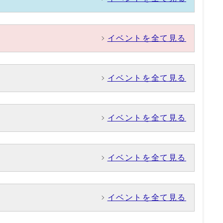
イベントを全て見る
イベントを全て見る
イベントを全て見る
イベントを全て見る
イベントを全て見る