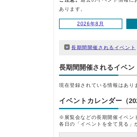
あります。
2026年8月
長期間開催されるイベント
長期間開催されるイベン
現在登録されている情報はあり
イベントカレンダー（20
※展覧会などの長期開催イベン
各日の「イベントを全て見る」