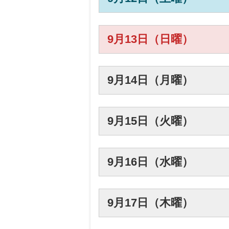
9月13日（日曜）
9月14日（月曜）
9月15日（火曜）
9月16日（水曜）
9月17日（木曜）