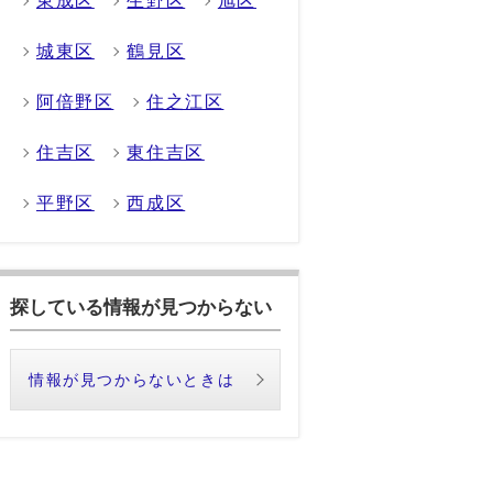
東成区
生野区
旭区
城東区
鶴見区
阿倍野区
住之江区
住吉区
東住吉区
平野区
西成区
探している情報が見つからない
情報が見つからないときは