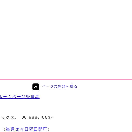
ページの先頭へ戻る
ホームページ管理者
ァックス:
06-6885-0534
）（
毎月第４日曜日開庁
）