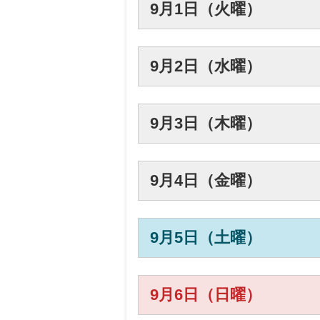
9月1日（火曜）
9月2日（水曜）
9月3日（木曜）
9月4日（金曜）
9月5日（土曜）
9月6日（日曜）