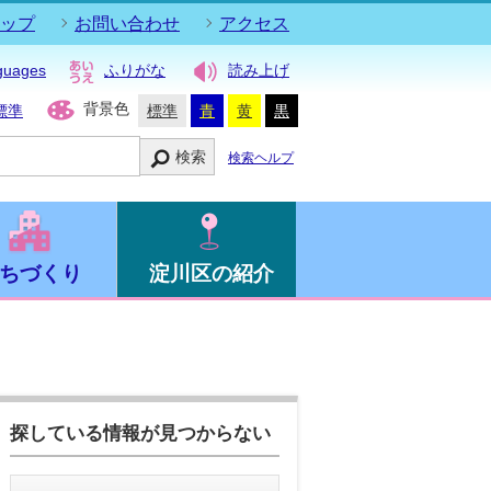
ップ
お問い合わせ
アクセス
guages
ふりがな
読み上げ
背景色
標準
標準
青
黄
黒
検索
検索ヘルプ
ちづくり
淀川区の紹介
探している情報が見つからない