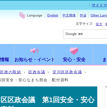
サイトマ
Language
English
中文簡体
한글
Other Lan
文字サイズ
拡大
情報
お知らせ・イベント
安心・安全
ま
区政の取組
区政会議
淀川区区政会議
1回安全・安心なまち部会 配付資料
川区区政会議 第1回安全・安心