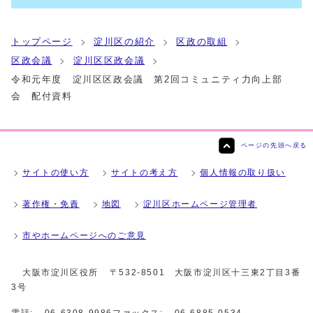
トップページ
淀川区の紹介
区政の取組
区政会議
淀川区区政会議
令和元年度 淀川区区政会議 第2回コミュニティ力向上部
会 配付資料
ページの先頭へ戻る
サイトの使い方
サイトの考え方
個人情報の取り扱い
著作権・免責
地図
淀川区ホームページ管理者
市やホームページへのご意見
大阪市淀川区役所
〒532-8501 大阪市淀川区十三東2丁目3番
3号
電話:
06-6308-9986
ファックス:
06-6885-0534