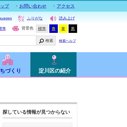
ップ
お問い合わせ
アクセス
guages
ふりがな
読み上げ
背景色
標準
標準
青
黄
黒
検索
検索ヘルプ
ちづくり
淀川区の紹介
探している情報が見つからない