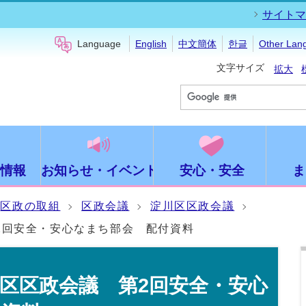
サイトマ
Language
English
中文簡体
한글
Other Lan
文字サイズ
拡大
情報
お知らせ・イベント
安心・安全
ま
区政の取組
区政会議
淀川区区政会議
2回安全・安心なまち部会 配付資料
区区政会議 第2回安全・安心