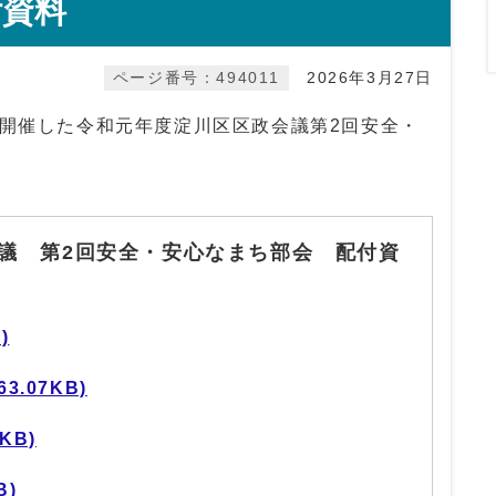
付資料
ページ番号：494011
2026年3月27日
に開催した令和元年度淀川区区政会議第2回安全・
。
議 第2回安全・安心なまち部会 配付資
)
3.07KB)
KB)
B)