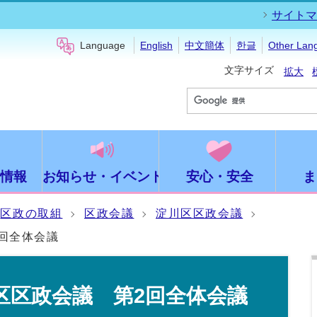
サイトマ
Language
English
中文簡体
한글
Other Lan
文字サイズ
拡大
情報
お知らせ・イベント
安心・安全
ま
区政の取組
区政会議
淀川区区政会議
回全体会議
区区政会議 第2回全体会議