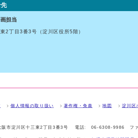
せ先
企画担当
十三東2丁目3番3号（淀川区役所5階）
方
個人情報の取り扱い
著作権・免責
地図
淀川区
1 大阪市淀川区十三東2丁目3番3号
電話:
06-6308-9986
フ