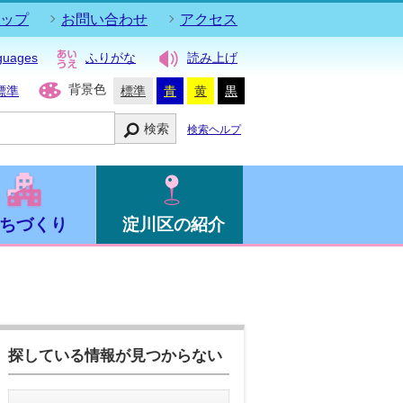
ップ
お問い合わせ
アクセス
guages
ふりがな
読み上げ
背景色
標準
標準
青
黄
黒
検索
検索ヘルプ
ちづくり
淀川区の紹介
探している情報が見つからない