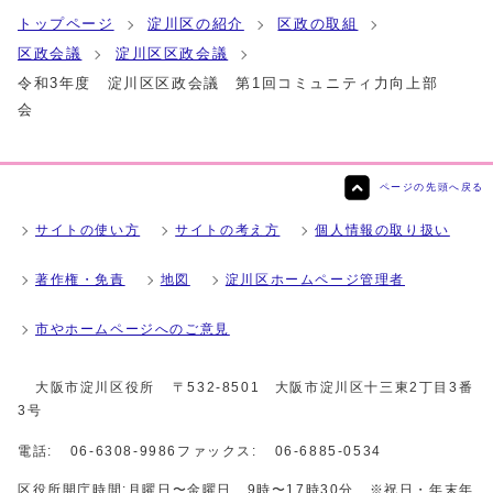
トップページ
淀川区の紹介
区政の取組
区政会議
淀川区区政会議
令和3年度 淀川区区政会議 第1回コミュニティ力向上部
会
ページの先頭へ戻る
サイトの使い方
サイトの考え方
個人情報の取り扱い
著作権・免責
地図
淀川区ホームページ管理者
市やホームページへのご意見
大阪市淀川区役所
〒532-8501 大阪市淀川区十三東2丁目3番
3号
電話:
06-6308-9986
ファックス:
06-6885-0534
区役所開庁時間:月曜日〜金曜日 9時〜17時30分 ※祝日・年末年