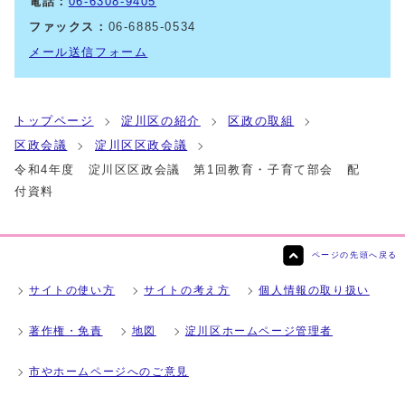
電話：
06-6308-9405
ファックス：
06-6885-0534
メール送信フォーム
トップページ
淀川区の紹介
区政の取組
区政会議
淀川区区政会議
令和4年度 淀川区区政会議 第1回教育・子育て部会 配
付資料
ページの先頭へ戻る
サイトの使い方
サイトの考え方
個人情報の取り扱い
著作権・免責
地図
淀川区ホームページ管理者
市やホームページへのご意見