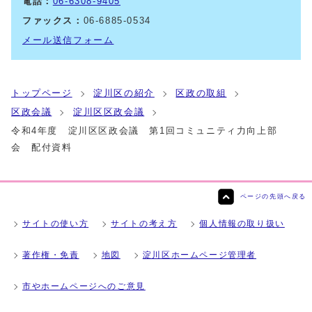
電話：
06-6308-9405
ファックス：
06-6885-0534
メール送信フォーム
トップページ
淀川区の紹介
区政の取組
区政会議
淀川区区政会議
令和4年度 淀川区区政会議 第1回コミュニティ力向上部
会 配付資料
ページの先頭へ戻る
サイトの使い方
サイトの考え方
個人情報の取り扱い
著作権・免責
地図
淀川区ホームページ管理者
市やホームページへのご意見