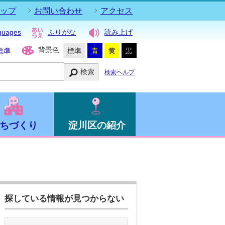
ップ
お問い合わせ
アクセス
guages
ふりがな
読み上げ
背景色
標準
標準
青
黄
黒
検索
検索ヘルプ
ちづくり
淀川区の紹介
探している情報が見つからない