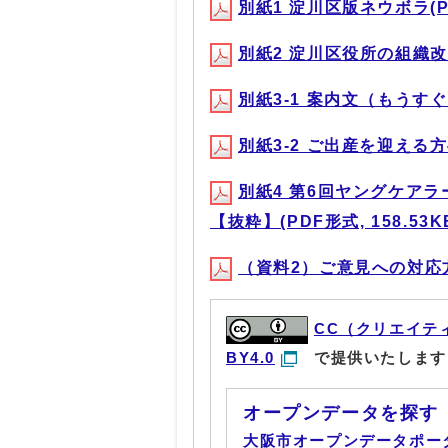
別紙1 淀川区版ネウボラ(PDF
別紙2 淀川区役所の組織改編に
別紙3-1 案内文（もうすぐご
別紙3-2 ご出産を迎える方へ
別紙4 第6回ヤングケア
【抜粋】(PDF形式, 158.53K
（資料2）ご意見への対応方針(
CC（クリエイテ
BY4.0
で提供いたします
オープンデータを探す
大阪市オープンデータポー