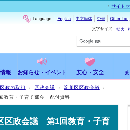
サイトマ
Language
English
中文簡体
한글
Other Lan
文字サイズ
拡大
情報
お知らせ・イベント
安心・安全
ま
区政の取組
区政会議
淀川区区政会議
1回教育・子育て部会 配付資料
区区政会議 第1回教育・子育