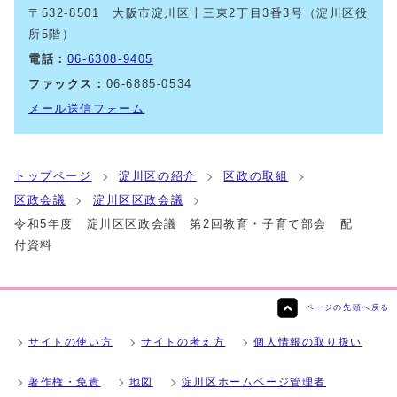
〒532-8501 大阪市淀川区十三東2丁目3番3号（淀川区役
所5階）
電話：
06-6308-9405
ファックス：
06-6885-0534
メール送信フォーム
トップページ
淀川区の紹介
区政の取組
区政会議
淀川区区政会議
令和5年度 淀川区区政会議 第2回教育・子育て部会 配
付資料
ページの先頭へ戻る
サイトの使い方
サイトの考え方
個人情報の取り扱い
著作権・免責
地図
淀川区ホームページ管理者