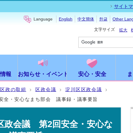
サイトマ
Language
English
中文簡体
한글
Other Lan
文字サイズ
拡大
情報
お知らせ・イベント
安心・安全
ま
区政の取組
区政会議
淀川区区政会議
回安全・安心なまち部会 議事録・議事要旨
区政会議 第2回安全・安心な