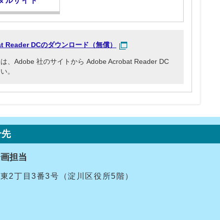
タルサイト
obat Reader DCのダウンロード（無償）
be 社のサイトから Adobe Acrobat Reader DC
さい。
せ先
企画担当
十三東2丁目3番3号（淀川区役所5階）