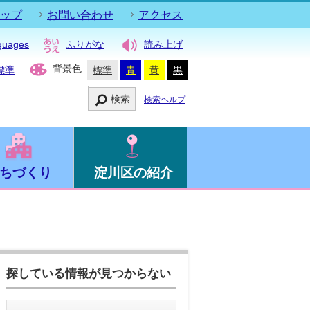
ップ
お問い合わせ
アクセス
guages
ふりがな
読み上げ
背景色
標準
標準
青
黄
黒
検索
検索ヘルプ
ちづくり
淀川区の紹介
探している情報が見つからない