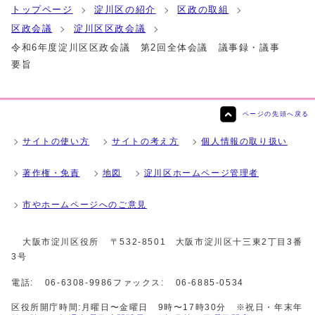
トップページ
淀川区の紹介
区政の取組
区政会議
淀川区区政会議
令和6年度淀川区区政会議 第2回全体会議 議事録・議事
要旨
ページの先頭へ戻る
サイトの使い方
サイトの考え方
個人情報の取り扱い
著作権・免責
地図
淀川区ホームページ管理者
市やホームページへのご意見
大阪市淀川区役所
〒532-8501 大阪市淀川区十三東2丁目3番
3号
電話:
06-6308-9986
ファックス:
06-6885-0534
区役所開庁時間:月曜日〜金曜日 9時〜17時30分 ※祝日・年末年