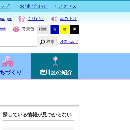
ップ
お問い合わせ
アクセス
guages
ふりがな
読み上げ
背景色
標準
標準
青
黄
黒
検索
検索ヘルプ
ちづくり
淀川区の紹介
探している情報が見つからない