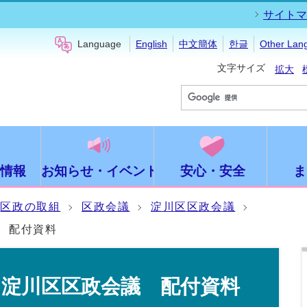
サイトマ
Language
English
中文簡体
한글
Other Lan
文字サイズ
拡大
情報
お知らせ・イベント
安心・安全
ま
区政の取組
区政会議
淀川区区政会議
 配付資料
回淀川区区政会議 配付資料