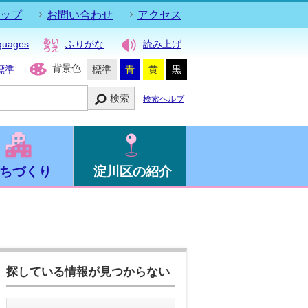
ップ
お問い合わせ
アクセス
guages
ふりがな
読み上げ
背景色
標準
標準
青
黄
黒
検索
検索ヘルプ
ちづくり
淀川区の紹介
探している情報が見つからない