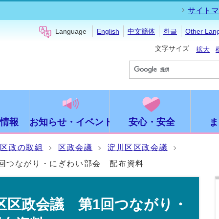
サイトマ
Language
English
中文簡体
한글
Other Lan
文字サイズ
拡大
情報
お知らせ・イベント
安心・安全
ま
区政の取組
区政会議
淀川区区政会議
1回つながり・にぎわい部会 配布資料
区区政会議 第1回つながり・